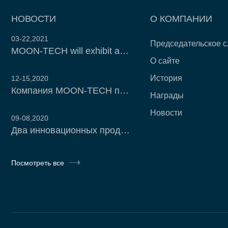
НОВОСТИ
О КОМПАНИИ
03-22,2021
Председательское с
MOON-TECH will exhibit at China Refrigeration Expo 2021
О сайте
История
12-15,2020
Компания MOON-TECH принимает участие в 14-й ежегодной конференции "Холодная Цепь Китая - 2020".
Награды
Новости
09-08,2020
Два инновационных продукта MOON-TECH прошли научно-техническую оценку
Посмотреть все