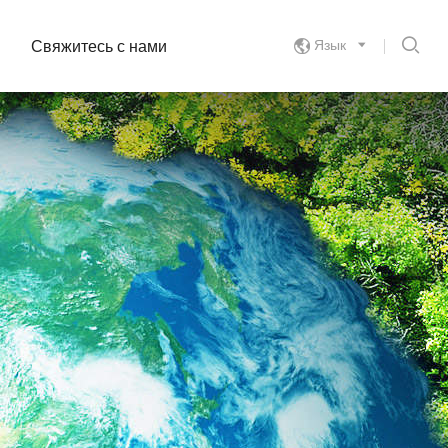

Язык

Свяжитесь с нами