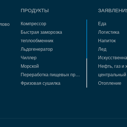
ПРОДУКТЫ
ЗАЯВЛЕНИ
Компрессор
Еда
лово
Быстрая заморозка
Логистика
теплообменник
Напиток
Льдогенератор
Лед
Чиллер
Искусственна
Морской
Нефть, газ и
Переработка пищевых продуктов
центральный
Фризовая сушилка
Отопление
Газовый компрессор
Кастинг
Абсорбционный блок
Новые бизне
Сосуд и литьё
изделия ОВКВ
Другие