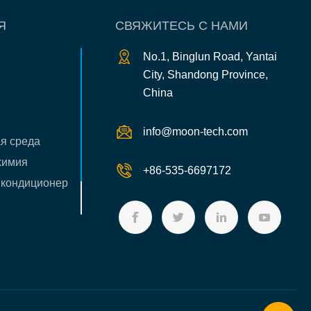
Я
СВЯЖИТЕСЬ С НАМИ
No.1, Binglun Road, Yantai
City, Shandong Province,
China
info@moon-tech.com
я среда
 химия
+86-535-6697172
 кондиционер




с